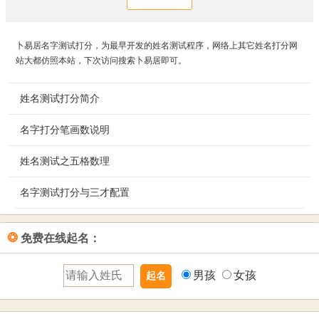
卜易居名字测试打分，为最早开发的姓名测试程序，网络上其它姓名打分网
站大都仿照本站，下次访问搜索卜易居即可。
姓名测试打分简介
名字打分笔画数说明
卜易居姓名测试，按照姓
名学五格数理，并结合周
姓名测试之五格数理
卜易居姓名打分笔画说明：您输入的汉字，系统均按《康熙
易五行相生相克的理念，
字典》的繁体字笔画数进行测算。注意：康熙字典有些部首
通过分析五格数理吉凶及
名字测试打分与三才配置
姓名天格：单字姓的笔划数加一，复姓的两字笔划数之和。
的笔画数和现在不一样，如“忄”旁，属“心”部计算笔画为四
相生相克情况，来测算您
是先天传下来的，若不理想，也不必计较。
画；“氵”旁，属“水”部计算笔画为四画，“左耳
的姓名吉凶及人生每个阶
姓名测试打分系统有一个重要理念，即三才配置。所谓三
❂
免费在线起名：
旁”属“阜”部，“右耳旁”属“邑”部，等等。如有错漏，欢迎指
姓名地格：单字名的笔划数加一，双字名的笔划数之和。是
段的运势，并解析姓名的
才，即天、人、地，称为三才，它们分别是天格、人格、地
正。
为前运，主中年以前的姓名运势。代表居住、田宅、妻宫等
三大运，最后得出您的姓名评分。您既可以测试您自己的名
格数字的个位数。天、地、人三才数理共计10个数，如果个
男孩
女孩
意义。
字，也可以在给宝宝起名时，预先进行姓名测试评分，从而
位数是0，则按10计算。以数理来划分五行。五行金木水火土
给宝宝起名挑选一个理想的名字。
相克相生。这样，根据数理与五行之间的内在联系，推算出
姓名人格：名字的第一个字加上单姓（复姓的第二字）的笔
来的配置关系即为三才配置。
划数之和。代表主运，左右人生大部分的运途，代表一生的