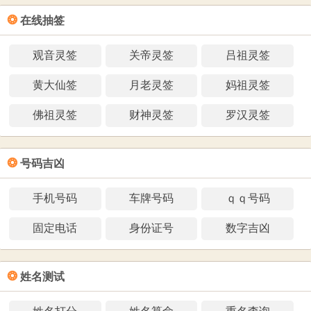
❂
在线抽签
观音灵签
关帝灵签
吕祖灵签
黄大仙签
月老灵签
妈祖灵签
佛祖灵签
财神灵签
罗汉灵签
❂
号码吉凶
手机号码
车牌号码
ｑｑ号码
固定电话
身份证号
数字吉凶
❂
姓名测试