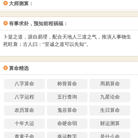
❂
大师测算：
成功运。
凡是天格、人格、地格三才之间的五行，相生或相比和的状
态较多，即为吉；相克的状态较多，即为凶。从中观察三才
姓名总格：姓与名的笔划数全部加起来。是为后运，主中年
❂
有事求卦，预知前程祸福：
配置的凶吉，可以判断把握您的综合运势，预测您的事业成
到晚年的运途. 代表福德等意义。
功率以及身体状况。还可以通过人格来结合姓名的三才配置
卜筮之道，源自易理，配合天地人三道之气，推演人事物生
姓名外格：天格与地格相加之和，再减去人格的数。是为副
来推断事业成功。
死旺衰；古人曰：“至诚之道可以先知”。
运，代表后天的人际关系、感情交往等。
有一些在卜易居进行测名打分的朋友问：为什么没有姓名测
试100分的名字？这里告诉大家：“天道忌满，有缺方全”，任
❂
何事物都不可能十全十美，所以给宝宝起名打分，也不要刻
算命精选
意追求全部都是吉的五格数理。卜易居的名字打分系统也没
有名字打分测试100分的评分规则，姓名打分的最高分为99.5
八字算命
称骨算命
周易算命
分。
八字运程
五行查询
九星论命
名字测试打分程序 by www.buyiju.com/cm/
农历算命
鬼谷算命
生日算命
十年大运
命硬命弱
财运测算
查童子命
幸运数字
是什么命