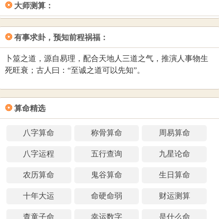
❂
大师测算：
成功运。
凡是天格、人格、地格三才之间的五行，相生或相比和的状
态较多，即为吉；相克的状态较多，即为凶。从中观察三才
姓名总格：姓与名的笔划数全部加起来。是为后运，主中年
❂
有事求卦，预知前程祸福：
配置的凶吉，可以判断把握您的综合运势，预测您的事业成
到晚年的运途. 代表福德等意义。
功率以及身体状况。还可以通过人格来结合姓名的三才配置
卜筮之道，源自易理，配合天地人三道之气，推演人事物生
姓名外格：天格与地格相加之和，再减去人格的数。是为副
来推断事业成功。
死旺衰；古人曰：“至诚之道可以先知”。
运，代表后天的人际关系、感情交往等。
有一些在卜易居进行测名打分的朋友问：为什么没有姓名测
试100分的名字？这里告诉大家：“天道忌满，有缺方全”，任
❂
何事物都不可能十全十美，所以给宝宝起名打分，也不要刻
算命精选
意追求全部都是吉的五格数理。卜易居的名字打分系统也没
有名字打分测试100分的评分规则，姓名打分的最高分为99.5
八字算命
称骨算命
周易算命
分。
八字运程
五行查询
九星论命
名字测试打分程序 by www.buyiju.com/cm/
农历算命
鬼谷算命
生日算命
十年大运
命硬命弱
财运测算
查童子命
幸运数字
是什么命