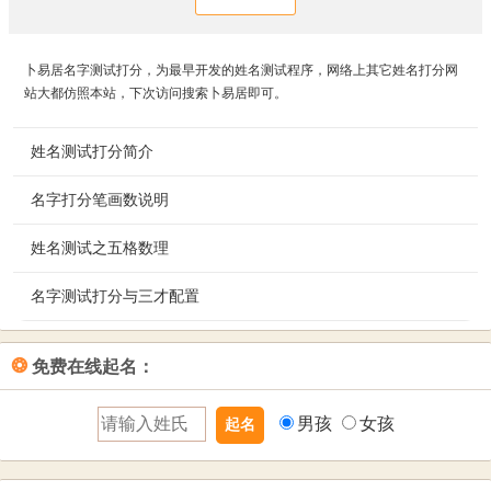
卜易居名字测试打分，为最早开发的姓名测试程序，网络上其它姓名打分网
站大都仿照本站，下次访问搜索卜易居即可。
姓名测试打分简介
名字打分笔画数说明
卜易居姓名测试，按照姓
名学五格数理，并结合周
姓名测试之五格数理
卜易居姓名打分笔画说明：您输入的汉字，系统均按《康熙
易五行相生相克的理念，
字典》的繁体字笔画数进行测算。注意：康熙字典有些部首
通过分析五格数理吉凶及
名字测试打分与三才配置
姓名天格：单字姓的笔划数加一，复姓的两字笔划数之和。
的笔画数和现在不一样，如“忄”旁，属“心”部计算笔画为四
相生相克情况，来测算您
是先天传下来的，若不理想，也不必计较。
画；“氵”旁，属“水”部计算笔画为四画，“左耳
的姓名吉凶及人生每个阶
姓名测试打分系统有一个重要理念，即三才配置。所谓三
❂
免费在线起名：
旁”属“阜”部，“右耳旁”属“邑”部，等等。如有错漏，欢迎指
姓名地格：单字名的笔划数加一，双字名的笔划数之和。是
段的运势，并解析姓名的
才，即天、人、地，称为三才，它们分别是天格、人格、地
正。
为前运，主中年以前的姓名运势。代表居住、田宅、妻宫等
三大运，最后得出您的姓名评分。您既可以测试您自己的名
格数字的个位数。天、地、人三才数理共计10个数，如果个
男孩
女孩
意义。
字，也可以在给宝宝起名时，预先进行姓名测试评分，从而
位数是0，则按10计算。以数理来划分五行。五行金木水火土
给宝宝起名挑选一个理想的名字。
相克相生。这样，根据数理与五行之间的内在联系，推算出
姓名人格：名字的第一个字加上单姓（复姓的第二字）的笔
来的配置关系即为三才配置。
划数之和。代表主运，左右人生大部分的运途，代表一生的