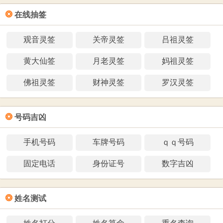
❂
在线抽签
观音灵签
关帝灵签
吕祖灵签
黄大仙签
月老灵签
妈祖灵签
佛祖灵签
财神灵签
罗汉灵签
❂
号码吉凶
手机号码
车牌号码
ｑｑ号码
固定电话
身份证号
数字吉凶
❂
姓名测试