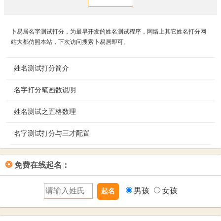
卜易居名字测试打分，为最早开发的姓名测试程序，网络上其它姓名打分网
站大都仿照本站，下次访问搜索卜易居即可。
姓名测试打分简介
名字打分笔画数说明
卜易居姓名测试，按照姓
名学五格数理，并结合周
姓名测试之五格数理
卜易居姓名打分笔画说明：您输入的汉字，系统均按《康熙
易五行相生相克的理念，
字典》的繁体字笔画数进行测算。注意：康熙字典有些部首
通过分析五格数理吉凶及
名字测试打分与三才配置
姓名天格：单字姓的笔划数加一，复姓的两字笔划数之和。
的笔画数和现在不一样，如“忄”旁，属“心”部计算笔画为四
相生相克情况，来测算您
是先天传下来的，若不理想，也不必计较。
画；“氵”旁，属“水”部计算笔画为四画，“左耳
的姓名吉凶及人生每个阶
姓名测试打分系统有一个重要理念，即三才配置。所谓三
❂
免费在线起名：
旁”属“阜”部，“右耳旁”属“邑”部，等等。如有错漏，欢迎指
姓名地格：单字名的笔划数加一，双字名的笔划数之和。是
段的运势，并解析姓名的
才，即天、人、地，称为三才，它们分别是天格、人格、地
正。
为前运，主中年以前的姓名运势。代表居住、田宅、妻宫等
三大运，最后得出您的姓名评分。您既可以测试您自己的名
格数字的个位数。天、地、人三才数理共计10个数，如果个
男孩
女孩
意义。
字，也可以在给宝宝起名时，预先进行姓名测试评分，从而
位数是0，则按10计算。以数理来划分五行。五行金木水火土
给宝宝起名挑选一个理想的名字。
相克相生。这样，根据数理与五行之间的内在联系，推算出
姓名人格：名字的第一个字加上单姓（复姓的第二字）的笔
来的配置关系即为三才配置。
划数之和。代表主运，左右人生大部分的运途，代表一生的