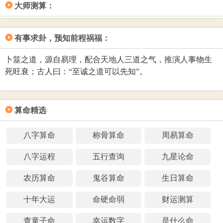
❂
大师测算：
成功运。
凡是天格、人格、地格三才之间的五行，相生或相比和的状
态较多，即为吉；相克的状态较多，即为凶。从中观察三才
姓名总格：姓与名的笔划数全部加起来。是为后运，主中年
❂
有事求卦，预知前程祸福：
配置的凶吉，可以判断把握您的综合运势，预测您的事业成
到晚年的运途. 代表福德等意义。
功率以及身体状况。还可以通过人格来结合姓名的三才配置
卜筮之道，源自易理，配合天地人三道之气，推演人事物生
姓名外格：天格与地格相加之和，再减去人格的数。是为副
来推断事业成功。
死旺衰；古人曰：“至诚之道可以先知”。
运，代表后天的人际关系、感情交往等。
有一些在卜易居进行测名打分的朋友问：为什么没有姓名测
试100分的名字？这里告诉大家：“天道忌满，有缺方全”，任
❂
何事物都不可能十全十美，所以给宝宝起名打分，也不要刻
算命精选
意追求全部都是吉的五格数理。卜易居的名字打分系统也没
有名字打分测试100分的评分规则，姓名打分的最高分为99.5
八字算命
称骨算命
周易算命
分。
八字运程
五行查询
九星论命
名字测试打分程序 by www.buyiju.com/cm/
农历算命
鬼谷算命
生日算命
十年大运
命硬命弱
财运测算
查童子命
幸运数字
是什么命