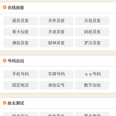
❂
在线抽签
观音灵签
关帝灵签
吕祖灵签
黄大仙签
月老灵签
妈祖灵签
佛祖灵签
财神灵签
罗汉灵签
❂
号码吉凶
手机号码
车牌号码
ｑｑ号码
固定电话
身份证号
数字吉凶
❂
姓名测试