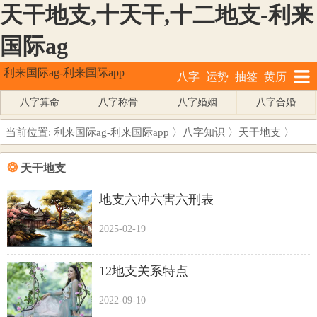
天干地支,十天干,十二地支-利来
国际ag
利来国际ag-利来国际app
八字
运势
抽签
黄历
八字算命
八字称骨
八字婚姻
八字合婚
当前位置:
利来国际ag-利来国际app
〉
八字知识
〉
天干地支
〉
❂
天干地支
地支六冲六害六刑表
2025-02-19
12地支关系特点
2022-09-10