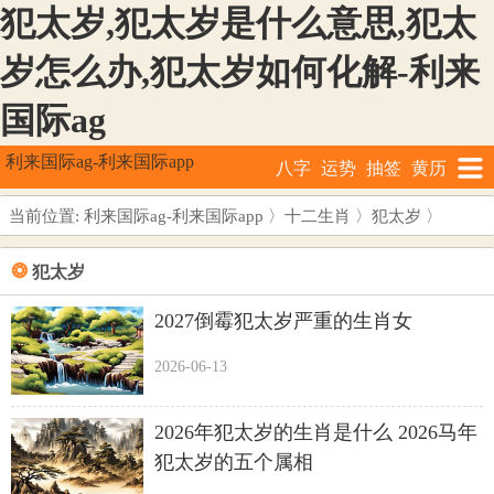
犯太岁,犯太岁是什么意思,犯太
岁怎么办,犯太岁如何化解-利来
国际ag
利来国际ag-利来国际app
八字
运势
抽签
黄历
当前位置:
利来国际ag-利来国际app
〉
十二生肖
〉
犯太岁
〉
❂
犯太岁
2027倒霉犯太岁严重的生肖女
2026-06-13
2026年犯太岁的生肖是什么 2026马年
犯太岁的五个属相