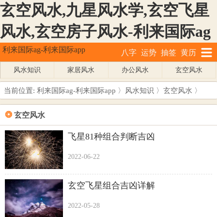
玄空风水,九星风水学,玄空飞星
风水,玄空房子风水-利来国际ag
利来国际ag-利来国际app
八字
运势
抽签
黄历
风水知识
家居风水
办公风水
玄空风水
当前位置:
利来国际ag-利来国际app
〉
风水知识
〉
玄空风水
〉
❂
玄空风水
飞星81种组合判断吉凶
2022-06-22
玄空飞星组合吉凶详解
2022-05-28