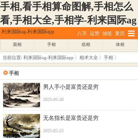
手相,看手相算命图解,手相怎么
看,手相大全,手相学-利来国际ag
利来国际ag-利来国际app
八字
运势
抽签
黄历
面相
手相
痣相
体相
当前位置:
利来国际ag-利来国际app
〉
相术大全
〉
手相
〉
❂
手相
男人手小是富贵还是穷
2025-05-28
无名指长是富贵还是穷
2025-05-23