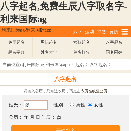
八字起名,免费生辰八字取名字-
利来国际ag
利来国际ag-利来国际app
八字
运势
抽签
黄历
免费起名
男孩起名
女孩起名
八字起名
起名字典
姓名大全
姓名打分
同名同姓
当前位置:
利来国际ag-利来国际app
〉
起名
〉
八字起名
〉
八字起名
请输入公历，只知道农历，请点击
农历在线查公历
姓氏：
性别：
男性
女性
公历： 年 月 日 时辰： 点