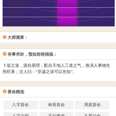
起名的忌讳
起名实例
男孩子起名字
❂
大师测算：
❂
有事求卦，预知前程祸福：
卜筮之道，源自易理，配合天地人三道之气，推演人事物生
死旺衰；古人曰：“至诚之道可以先知”。
❂
算命精选
八字算命
称骨算命
周易算命
八字运程
五行查询
九星论命