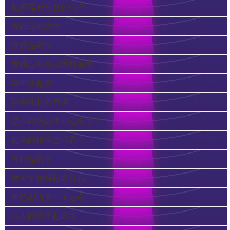
起名需要注意什么？
五行起名大全
女孩起名字
女孩起名字寓意好的字
新生儿起名
新生儿起名查询
怎么样给新生儿起名字？
起名的格局怎么看？
五行起名字
女宝宝独特起名方式
用色彩给女宝宝起名
古人的另类起名法