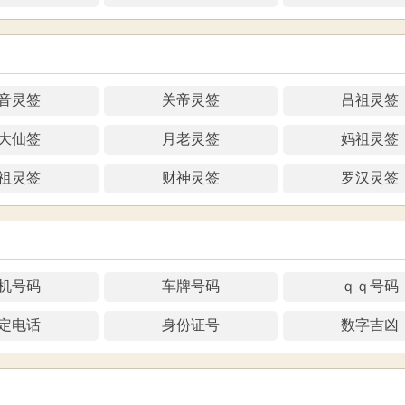
音灵签
关帝灵签
吕祖灵签
大仙签
月老灵签
妈祖灵签
祖灵签
财神灵签
罗汉灵签
机号码
车牌号码
ｑｑ号码
定电话
身份证号
数字吉凶