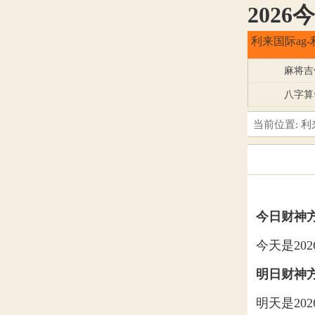
202
利来国际ag-
麻将吉
八字算
当前位置:
利
今日财神
今天是20
明日财神
明天是20