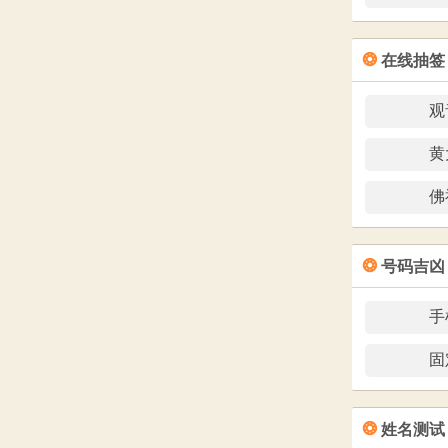
❂
在线抽签
观
黄
佛
❂
号码吉凶
手
固
❂
姓名测试