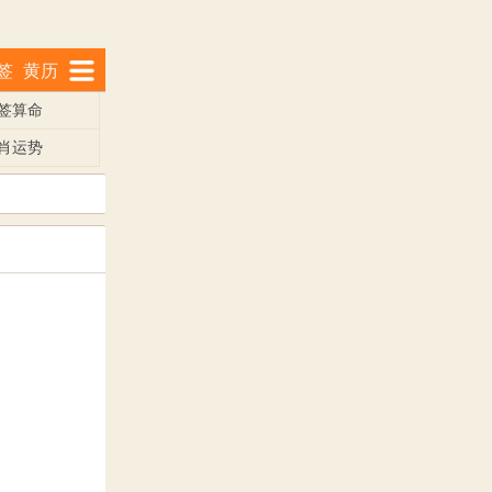
签
黄历
签算命
肖运势