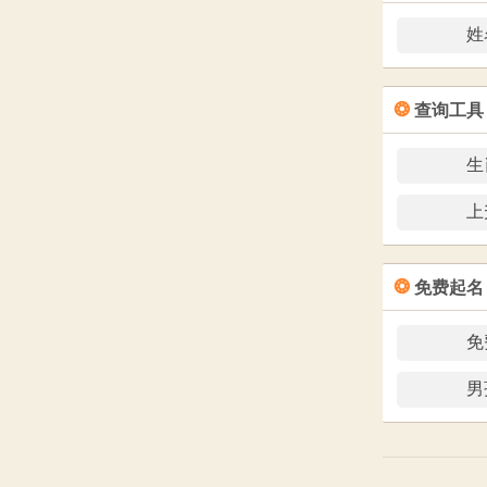
姓
❂
查询工具
生
上
❂
免费起名
免
男