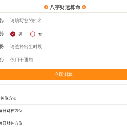
❂
八字财运算命
❂
名:
别:
男
女
辰:
机:
立即测算
财神位方法
月每日财神方位
打开卜易居老黄历，看今天日子的天干是什么，如天干为甲的日子，财位
为乙的日子，财位在东方，天干为丙的日子，财位在东南方。天干为丁的
月每日财神方位
1月1日财神方位：东北
，天干为戊的日子，财位在东南方。天干为己的日子，财位在南方，天干