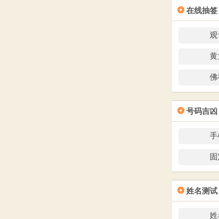
❂
在线抽签
观
黄
佛
❂
号码吉凶
手
固
❂
姓名测试
姓