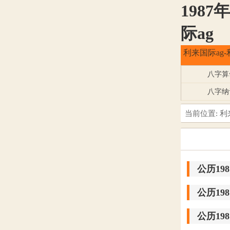
198
际ag
利来国际ag-
八字算
八字纳
当前位置:
利
公历19
公历19
公历19