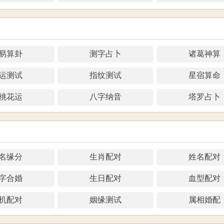
易算卦
测字占卜
诸葛神算
运测试
指纹测试
星宿算命
桃花运
八字纳音
塔罗占卜
名缘分
生肖配对
姓名配对
字合婚
生日配对
血型配对
机配对
姻缘测试
属相婚配