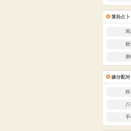
❂
算卦占卜
周
财
测
❂
缘分配对
姓
八
手