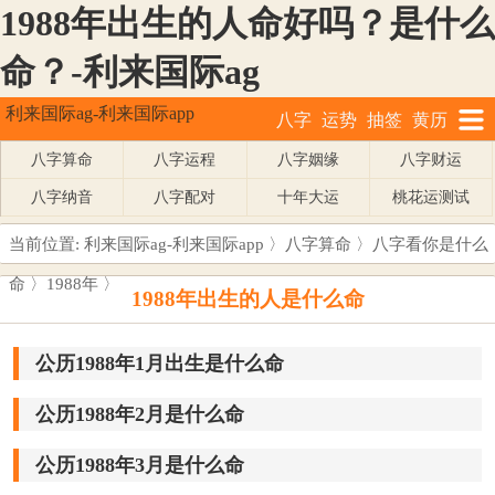
1988年出生的人命好吗？是什么
命？-利来国际ag
利来国际ag-利来国际app
八字
运势
抽签
黄历
八字算命
八字运程
八字姻缘
八字财运
八字纳音
八字配对
十年大运
桃花运测试
当前位置:
利来国际ag-利来国际app
〉
八字算命
〉
八字看你是什么
命
〉
1988年
〉
1988年出生的人是什么命
公历1988年1月出生是什么命
公历1988年2月是什么命
公历1988年3月是什么命