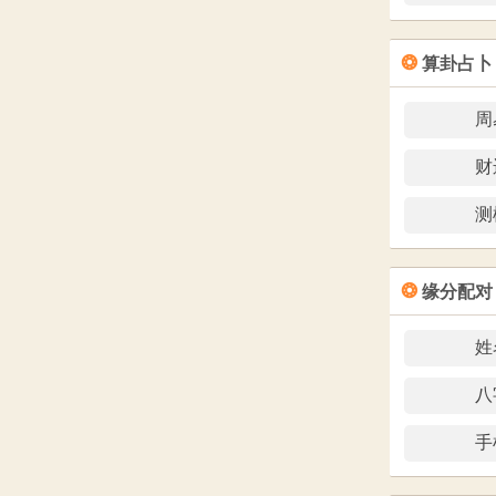
❂
算卦占卜
周
财
测
❂
缘分配对
姓
八
手