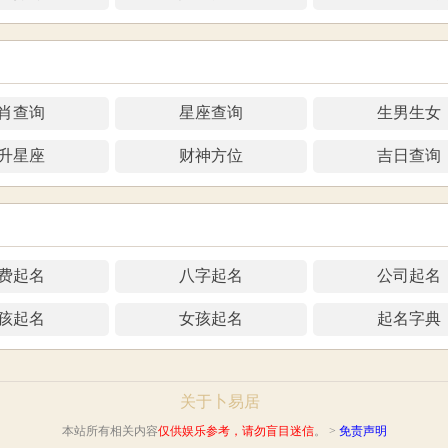
肖查询
星座查询
生男生女
升星座
财神方位
吉日查询
费起名
八字起名
公司起名
孩起名
女孩起名
起名字典
关于卜易居
本站所有相关内容
仅供娱乐参考，请勿盲目迷信
。 >
免责声明