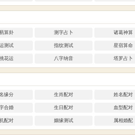
易算卦
测字占卜
诸葛神算
运测试
指纹测试
星宿算命
桃花运
八字纳音
塔罗占卜
名缘分
生肖配对
姓名配对
字合婚
生日配对
血型配对
机配对
姻缘测试
属相婚配