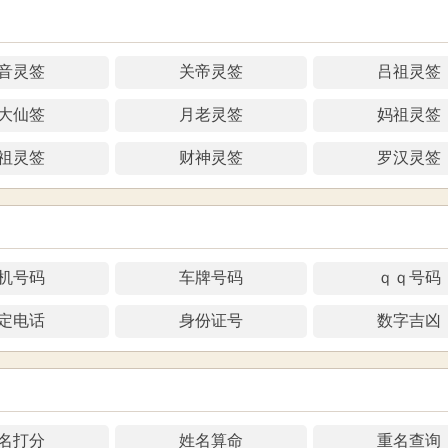
音灵签
关帝灵签
吕祖灵签
大仙签
月老灵签
妈祖灵签
祖灵签
财神灵签
罗汉灵签
机号码
车牌号码
ｑｑ号码
定电话
身份证号
数字吉凶
名打分
姓名算命
重名查询