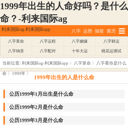
1999年出生的人命好吗？是什么
命？-利来国际ag
利来国际ag-利来国际app
八字
运势
抽签
黄历
八字算命
八字运程
八字姻缘
八字财运
八字纳音
八字配对
十年大运
桃花运测试
当前位置:
利来国际ag-利来国际app
〉
八字算命
〉
八字看你是什么
命
〉
1999年
〉
1999年出生的人是什么命
公历1999年1月出生是什么命
公历1999年2月是什么命
公历1999年3月是什么命