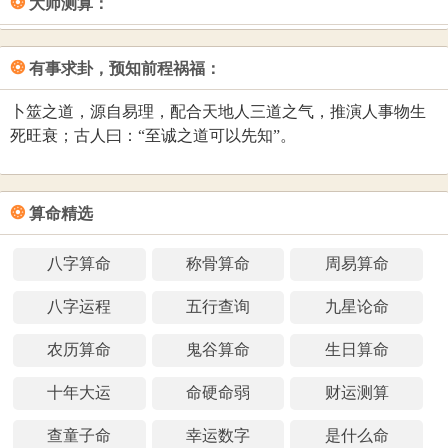
❂
大师测算：
❂
有事求卦，预知前程祸福：
卜筮之道，源自易理，配合天地人三道之气，推演人事物生
死旺衰；古人曰：“至诚之道可以先知”。
❂
算命精选
八字算命
称骨算命
周易算命
八字运程
五行查询
九星论命
农历算命
鬼谷算命
生日算命
十年大运
命硬命弱
财运测算
查童子命
幸运数字
是什么命