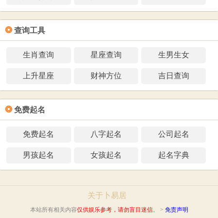
❂
查询工具
生肖查询
星座查询
生男生女
上升星座
财神方位
吉日查询
❂
免费起名
免费起名
八字起名
公司起名
男孩起名
女孩起名
起名字典
关于卜易居
本站所有相关内容
仅供娱乐参考，请勿盲目迷信
。 >
免责声明