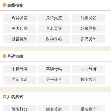
❂
在线抽签
观音灵签
关帝灵签
吕祖灵签
黄大仙签
月老灵签
妈祖灵签
佛祖灵签
财神灵签
罗汉灵签
❂
号码吉凶
手机号码
车牌号码
ｑｑ号码
固定电话
身份证号
数字吉凶
❂
姓名测试
姓名打分
姓名算命
重名查询