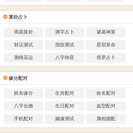
❂
算卦占卜
周易算卦
测字占卜
诸葛神算
财运测试
指纹测试
星宿算命
测桃花运
八字纳音
塔罗占卜
❂
缘分配对
姓名缘分
生肖配对
姓名配对
八字合婚
生日配对
血型配对
手机配对
姻缘测试
属相婚配