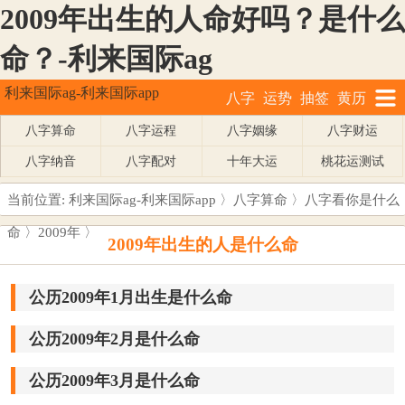
2009年出生的人命好吗？是什么
命？-利来国际ag
利来国际ag-利来国际app
八字
运势
抽签
黄历
八字算命
八字运程
八字姻缘
八字财运
八字纳音
八字配对
十年大运
桃花运测试
当前位置:
利来国际ag-利来国际app
〉
八字算命
〉
八字看你是什么
命
〉
2009年
〉
2009年出生的人是什么命
公历2009年1月出生是什么命
公历2009年2月是什么命
公历2009年3月是什么命