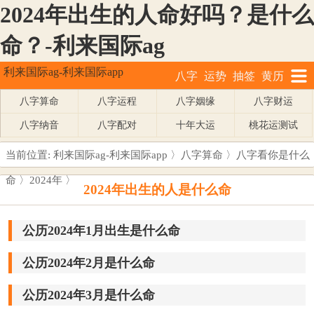
2024年出生的人命好吗？是什么
命？-利来国际ag
利来国际ag-利来国际app
八字
运势
抽签
黄历
八字算命
八字运程
八字姻缘
八字财运
八字纳音
八字配对
十年大运
桃花运测试
当前位置:
利来国际ag-利来国际app
〉
八字算命
〉
八字看你是什么
命
〉
2024年
〉
2024年出生的人是什么命
公历2024年1月出生是什么命
公历2024年2月是什么命
公历2024年3月是什么命