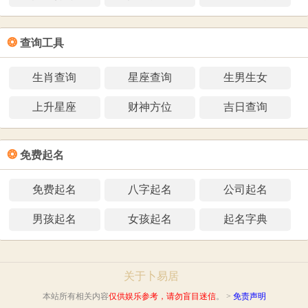
❂
查询工具
生肖查询
星座查询
生男生女
上升星座
财神方位
吉日查询
❂
免费起名
免费起名
八字起名
公司起名
男孩起名
女孩起名
起名字典
关于卜易居
本站所有相关内容
仅供娱乐参考，请勿盲目迷信
。 >
免责声明