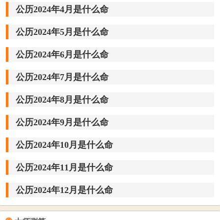
公历2024年4月是什么命
公历2024年5月是什么命
公历2024年6月是什么命
公历2024年7月是什么命
公历2024年8月是什么命
公历2024年9月是什么命
公历2024年10月是什么命
公历2024年11月是什么命
公历2024年12月是什么命