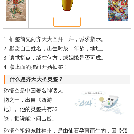
1. 抽签前先向齐天大圣拜三拜，诚求指示。
2. 默念自己姓名，出生时辰，年龄，地址。
3. 请求指点，缘在何方，或姻缘是否可成。
4. 点上面的按纽开始抽签！
什么是齐天大圣灵签？
孙悟空是中国著名神话人
物之一，出自《西游
记》。他的灵签共有32
签，据说能卜问吉凶。
孙悟空祖籍东胜神州，是由仙石孕育而生的，因带领