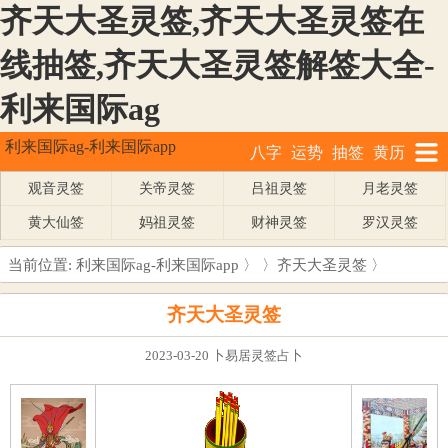
齐天大圣灵签,齐天大圣灵签在
线抽签,齐天大圣灵签解签大全-
利来国际ag
利来国际ag-利来国际app
八字
运势
抽签
黄历
观音灵签
关帝灵签
吕祖灵签
月老灵签
黄大仙签
妈祖灵签
财神灵签
罗汉灵签
当前位置:
利来国际ag-利来国际app
〉 〉
齐天大圣灵签
〉
齐天大圣灵签
2023-03-20 卜易居灵签占卜