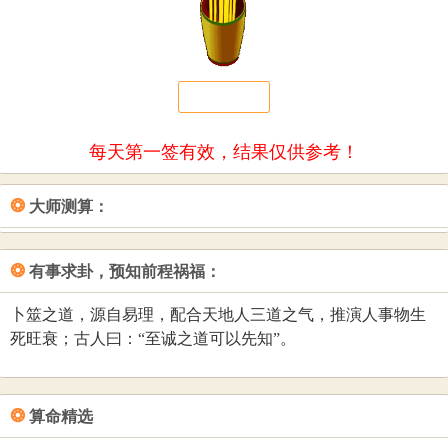
每天第一签有效，结果仅供参考！
❂
大师测算：
❂
有事求卦，预知前程祸福：
卜筮之道，源自易理，配合天地人三道之气，推演人事物生
死旺衰；古人曰：“至诚之道可以先知”。
❂
算命精选