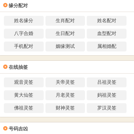
❂
缘分配对
姓名缘分
生肖配对
姓名配对
八字合婚
生日配对
血型配对
手机配对
姻缘测试
属相婚配
❂
在线抽签
观音灵签
关帝灵签
吕祖灵签
黄大仙签
月老灵签
妈祖灵签
佛祖灵签
财神灵签
罗汉灵签
❂
号码吉凶