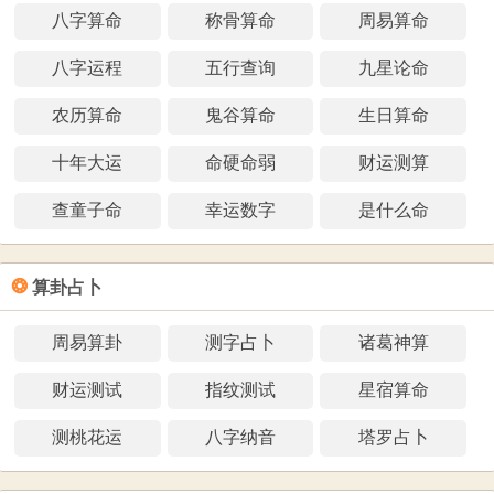
八字算命
称骨算命
周易算命
八字运程
五行查询
九星论命
农历算命
鬼谷算命
生日算命
十年大运
命硬命弱
财运测算
查童子命
幸运数字
是什么命
❂
算卦占卜
周易算卦
测字占卜
诸葛神算
财运测试
指纹测试
星宿算命
测桃花运
八字纳音
塔罗占卜