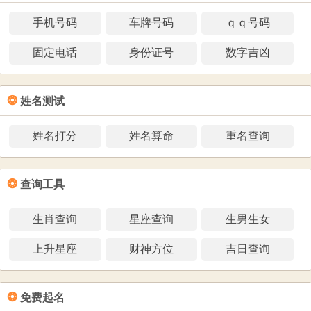
手机号码
车牌号码
ｑｑ号码
固定电话
身份证号
数字吉凶
❂
姓名测试
姓名打分
姓名算命
重名查询
❂
查询工具
生肖查询
星座查询
生男生女
上升星座
财神方位
吉日查询
❂
免费起名