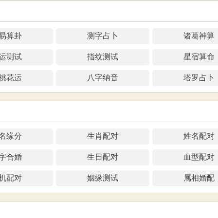
易算卦
测字占卜
诸葛神算
运测试
指纹测试
星宿算命
桃花运
八字纳音
塔罗占卜
名缘分
生肖配对
姓名配对
字合婚
生日配对
血型配对
机配对
姻缘测试
属相婚配