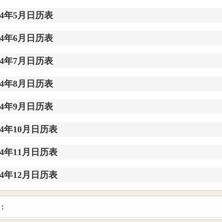
84年5月日历表
84年6月日历表
84年7月日历表
84年8月日历表
84年9月日历表
84年10月日历表
84年11月日历表
84年12月日历表
：