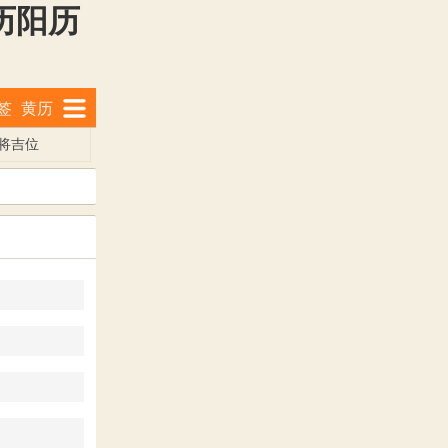
农历阳历
签
黄历
将吉位