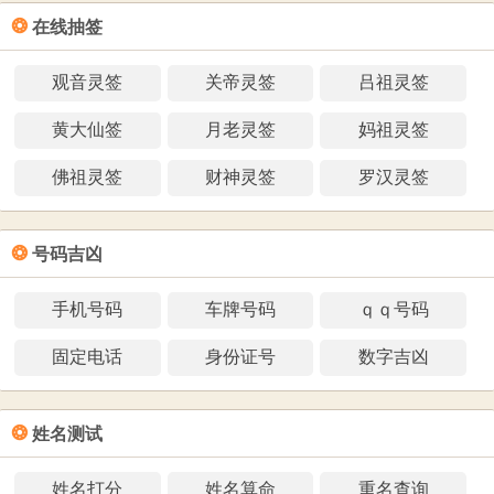
❂
在线抽签
观音灵签
关帝灵签
吕祖灵签
黄大仙签
月老灵签
妈祖灵签
佛祖灵签
财神灵签
罗汉灵签
❂
号码吉凶
手机号码
车牌号码
ｑｑ号码
固定电话
身份证号
数字吉凶
❂
姓名测试
姓名打分
姓名算命
重名查询