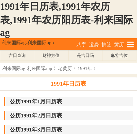
1991年日历表,1991年农历
表,1991年农历阳历表-利来国际
ag
利来国际ag-利来国际app
八字
运势
抽签
黄历
吉日查询
财神方位
是吉日吗
麻将吉位
利来国际ag-利来国际app
〉
老黄历
〉1991年 〉
1991年日历表
公历1991年1月日历表
公历1991年2月日历表
公历1991年3月日历表