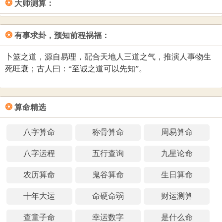
❂
大师测算：
❂
有事求卦，预知前程祸福：
卜筮之道，源自易理，配合天地人三道之气，推演人事物生
死旺衰；古人曰：“至诚之道可以先知”。
❂
算命精选
八字算命
称骨算命
周易算命
八字运程
五行查询
九星论命
农历算命
鬼谷算命
生日算命
十年大运
命硬命弱
财运测算
查童子命
幸运数字
是什么命