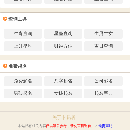
❂
查询工具
生肖查询
星座查询
生男生女
上升星座
财神方位
吉日查询
❂
免费起名
免费起名
八字起名
公司起名
男孩起名
女孩起名
起名字典
关于卜易居
本站所有相关内容
仅供娱乐参考，请勿盲目迷信
。 >
免责声明