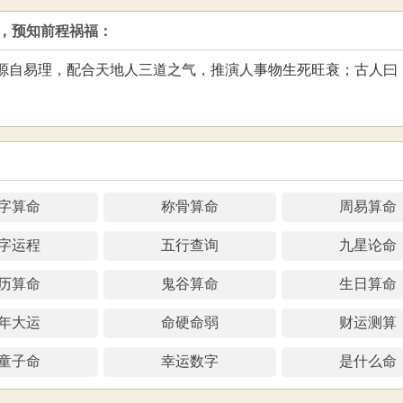
，预知前程祸福：
源自易理，配合天地人三道之气，推演人事物生死旺衰；古人曰
。
字算命
称骨算命
周易算命
字运程
五行查询
九星论命
历算命
鬼谷算命
生日算命
年大运
命硬命弱
财运测算
童子命
幸运数字
是什么命