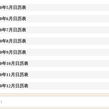
00年5月日历表
00年6月日历表
00年7月日历表
00年8月日历表
00年9月日历表
00年10月日历表
00年11月日历表
00年12月日历表
：