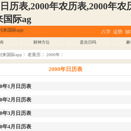
年日历表,2000年农历表,2000年
来国际ag
利来国际app
八字
运势
抽
询
财神方位
是吉日吗
麻
利来国际app
〉
老黄历
〉2000年 〉
2000年日历表
00年1月日历表
00年2月日历表
00年3月日历表
00年4月日历表