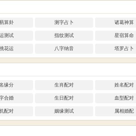
易算卦
测字占卜
诸葛神算
运测试
指纹测试
星宿算命
桃花运
八字纳音
塔罗占卜
名缘分
生肖配对
姓名配对
字合婚
生日配对
血型配对
机配对
姻缘测试
属相婚配