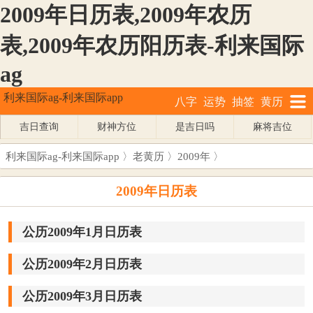
2009年日历表,2009年农历
表,2009年农历阳历表-利来国际
ag
利来国际ag-利来国际app
八字
运势
抽签
黄历
吉日查询
财神方位
是吉日吗
麻将吉位
利来国际ag-利来国际app
〉
老黄历
〉2009年 〉
2009年日历表
公历2009年1月日历表
公历2009年2月日历表
公历2009年3月日历表