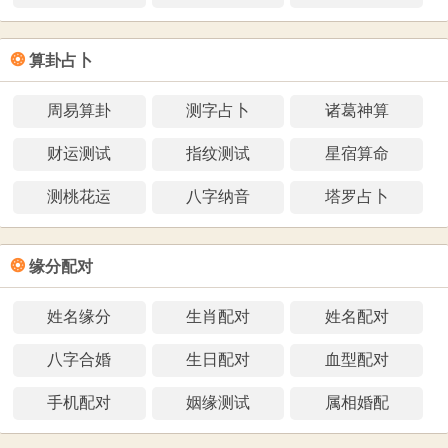
❂
算卦占卜
周易算卦
测字占卜
诸葛神算
财运测试
指纹测试
星宿算命
测桃花运
八字纳音
塔罗占卜
❂
缘分配对
姓名缘分
生肖配对
姓名配对
八字合婚
生日配对
血型配对
手机配对
姻缘测试
属相婚配