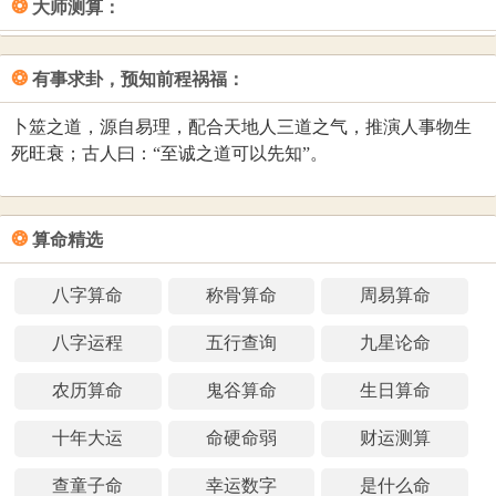
❂
大师测算：
❂
有事求卦，预知前程祸福：
卜筮之道，源自易理，配合天地人三道之气，推演人事物生
死旺衰；古人曰：“至诚之道可以先知”。
❂
算命精选
八字算命
称骨算命
周易算命
八字运程
五行查询
九星论命
农历算命
鬼谷算命
生日算命
十年大运
命硬命弱
财运测算
查童子命
幸运数字
是什么命