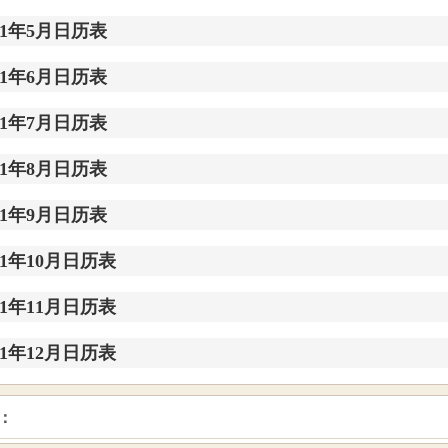
21年5月日历表
21年6月日历表
21年7月日历表
21年8月日历表
21年9月日历表
21年10月日历表
21年11月日历表
21年12月日历表
：