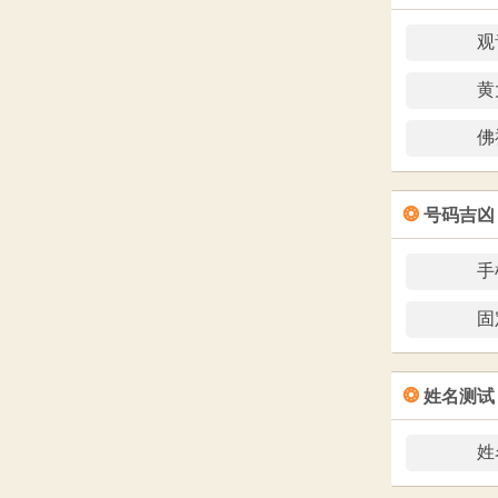
观
黄
佛
❂
号码吉凶
手
固
❂
姓名测试
姓