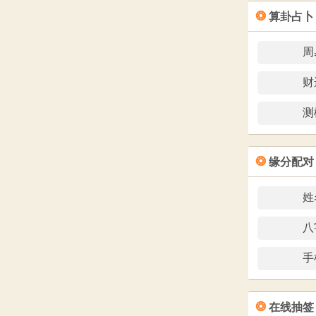
❂
算卦占卜
周
财
测
❂
缘分配对
姓
八
手
❂
在线抽签