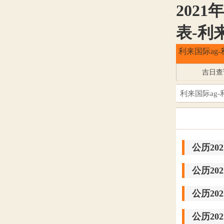
2021
表-利
利来国际ag-
吉日查
利来国际ag-
公历20
公历20
公历20
公历20