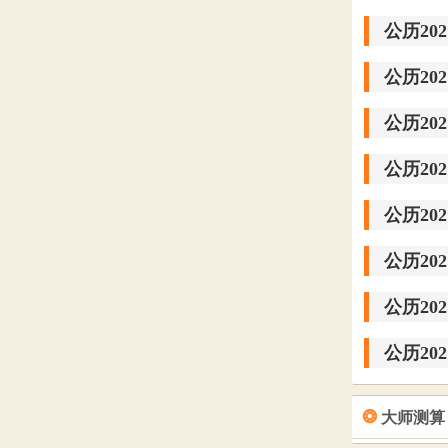
公历20
公历20
公历20
公历20
公历20
公历20
公历20
公历20
❂
大师测算