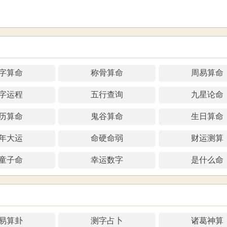
。
字算命
称骨算命
周易算命
字运程
五行查询
九星论命
历算命
鬼谷算命
生日算命
年大运
命硬命弱
财运测算
童子命
幸运数字
是什么命
易算卦
测字占卜
诸葛神算