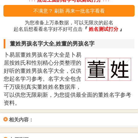
为您准备上万条数据，可以无限次的起名
起名后想看看名字好不好可点击
『
姓名测试打分
』
董姓男孩名字大全,姓董的男孩名字
卜易居董姓男孩名字大全是卜易
居按姓氏和性别精心分类整理的
好听的董姓男孩名字大全，仅供
您起名学习参考。名字大全包含
千万级别真实董姓姓名数据库，
可以供您无限刷新，为您提供最全面的董姓名字参考
资料。
❂
相关内容：