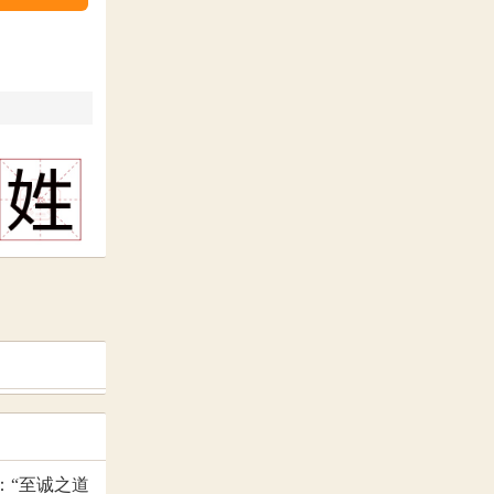
：“至诚之道