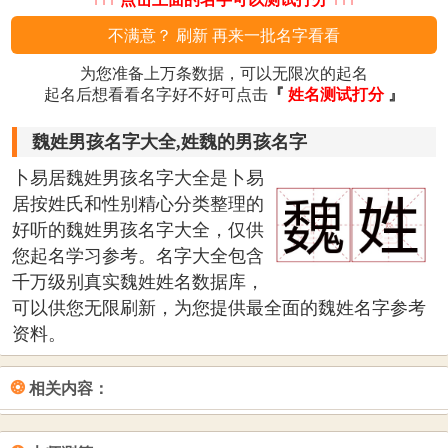
为您准备上万条数据，可以无限次的起名
起名后想看看名字好不好可点击
『
姓名测试打分
』
魏姓男孩名字大全,姓魏的男孩名字
卜易居魏姓男孩名字大全是卜易
居按姓氏和性别精心分类整理的
好听的魏姓男孩名字大全，仅供
您起名学习参考。名字大全包含
千万级别真实魏姓姓名数据库，
可以供您无限刷新，为您提供最全面的魏姓名字参考
资料。
❂
相关内容：