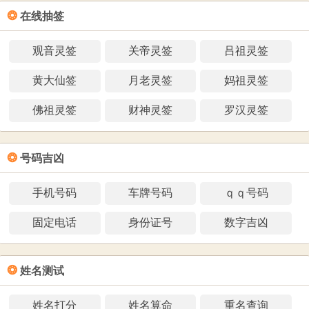
❂
在线抽签
观音灵签
关帝灵签
吕祖灵签
黄大仙签
月老灵签
妈祖灵签
佛祖灵签
财神灵签
罗汉灵签
❂
号码吉凶
手机号码
车牌号码
ｑｑ号码
固定电话
身份证号
数字吉凶
❂
姓名测试
姓名打分
姓名算命
重名查询