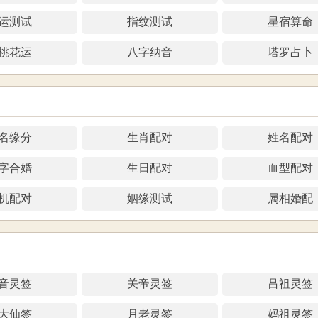
运测试
指纹测试
星宿算命
桃花运
八字纳音
塔罗占卜
名缘分
生肖配对
姓名配对
字合婚
生日配对
血型配对
机配对
姻缘测试
属相婚配
音灵签
关帝灵签
吕祖灵签
大仙签
月老灵签
妈祖灵签