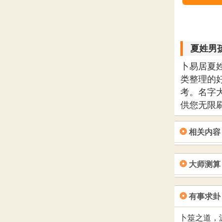
夏姓男
卜易居夏
类整理的
考。名字
供您无限
❂
相关内容
❂
大师测算
❂
有事求卦
卜筮之道，