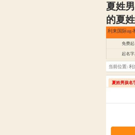
夏姓男
的夏姓
利来国际ag-
免费起
起名字
当前位置:
利
夏姓男孩名