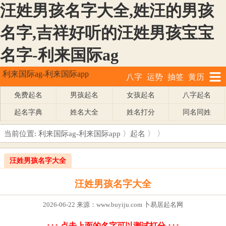
汪姓男孩名字大全,姓汪的男孩
名字,吉祥好听的汪姓男孩宝宝
名字-利来国际ag
利来国际ag-利来国际app
八字
运势
抽签
黄历
免费起名
男孩起名
女孩起名
八字起名
起名字典
姓名大全
姓名打分
同名同姓
当前位置:
利来国际ag-利来国际app
〉
起名
〉 〉
汪姓男孩名字大全
汪姓男孩名字大全
2026-06-22 来源：www.buyiju.com 卜易居起名网
↑↑↑ 点击上面的名字可以测试打分 ↑↑↑