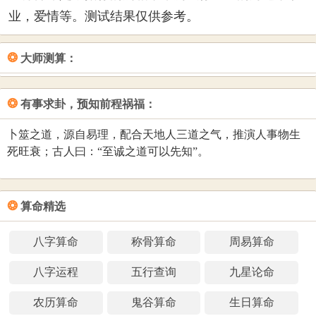
业，爱情等。测试结果仅供参考。
❂
大师测算：
❂
有事求卦，预知前程祸福：
卜筮之道，源自易理，配合天地人三道之气，推演人事物生
死旺衰；古人曰：“至诚之道可以先知”。
❂
算命精选
八字算命
称骨算命
周易算命
八字运程
五行查询
九星论命
农历算命
鬼谷算命
生日算命