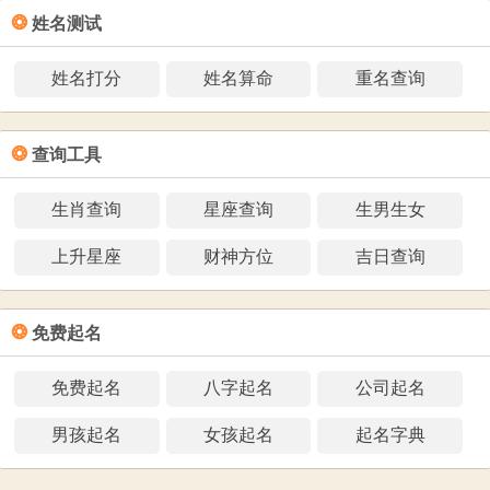
❂
姓名测试
姓名打分
姓名算命
重名查询
❂
查询工具
生肖查询
星座查询
生男生女
上升星座
财神方位
吉日查询
❂
免费起名
免费起名
八字起名
公司起名
男孩起名
女孩起名
起名字典