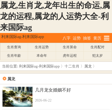
属龙,生肖龙,龙年出生的命运,属
龙的运程,属龙的人运势大全-利
来国际ag
利来国际ag-利来国际app
八字
运势
抽签
黄历
生肖查询
生肖运势
生肖算命
生肖配对
生肖年龄
本命年
虎年运程
犯太岁
当前位置:
利来国际ag-利来国际app
〉
十二生肖
〉
属龙
〉
❂
属龙
几月龙女婚姻不好
2026-06-22