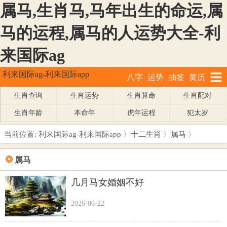
属马,生肖马,马年出生的命运,属
马的运程,属马的人运势大全-利
来国际ag
利来国际ag-利来国际app
八字
运势
抽签
黄历
生肖查询
生肖运势
生肖算命
生肖配对
生肖年龄
本命年
虎年运程
犯太岁
当前位置:
利来国际ag-利来国际app
〉
十二生肖
〉
属马
〉
❂
属马
几月马女婚姻不好
2026-06-22