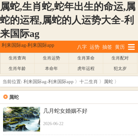
属蛇,生肖蛇,蛇年出生的命运,属
蛇的运程,属蛇的人运势大全-利
来国际ag
利来国际ag-利来国际app
八字
运势
抽签
黄历
生肖查询
生肖运势
生肖算命
生肖配对
生肖年龄
本命年
虎年运程
犯太岁
当前位置:
利来国际ag-利来国际app
〉
十二生肖
〉
属蛇
〉
❂
属蛇
几月蛇女婚姻不好
2026-06-22