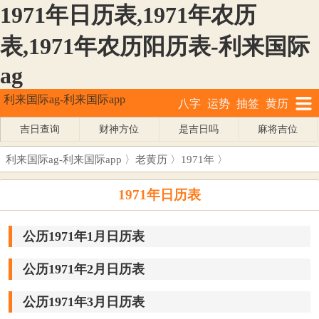
1971年日历表,1971年农历
表,1971年农历阳历表-利来国际
ag
利来国际ag-利来国际app
八字
运势
抽签
黄历
吉日查询
财神方位
是吉日吗
麻将吉位
利来国际ag-利来国际app
〉
老黄历
〉1971年 〉
1971年日历表
公历1971年1月日历表
公历1971年2月日历表
公历1971年3月日历表