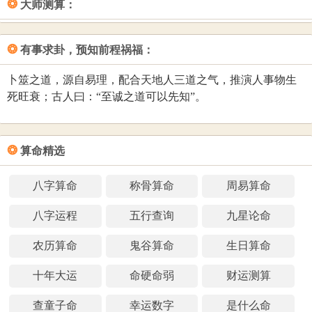
❂
大师测算：
❂
有事求卦，预知前程祸福：
卜筮之道，源自易理，配合天地人三道之气，推演人事物生
死旺衰；古人曰：“至诚之道可以先知”。
❂
算命精选
八字算命
称骨算命
周易算命
八字运程
五行查询
九星论命
农历算命
鬼谷算命
生日算命
十年大运
命硬命弱
财运测算
查童子命
幸运数字
是什么命