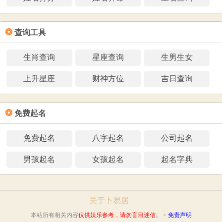
❂
查询工具
生肖查询
星座查询
生男生女
上升星座
财神方位
吉日查询
❂
免费起名
免费起名
八字起名
公司起名
男孩起名
女孩起名
起名字典
关于卜易居
本站所有相关内容
仅供娱乐参考，请勿盲目迷信
。 >
免责声明