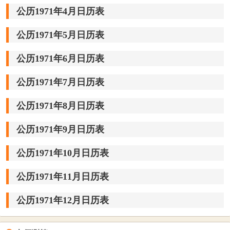
公历1971年4月日历表
公历1971年5月日历表
公历1971年6月日历表
公历1971年7月日历表
公历1971年8月日历表
公历1971年9月日历表
公历1971年10月日历表
公历1971年11月日历表
公历1971年12月日历表