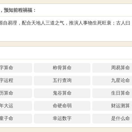
，预知前程祸福：
源自易理，配合天地人三道之气，推演人事物生死旺衰；古人曰
。
字算命
称骨算命
周易算命
字运程
五行查询
九星论命
历算命
鬼谷算命
生日算命
年大运
命硬命弱
财运测算
童子命
幸运数字
是什么命