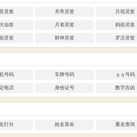
音灵签
关帝灵签
吕祖灵签
大仙签
月老灵签
妈祖灵签
祖灵签
财神灵签
罗汉灵签
机号码
车牌号码
ｑｑ号码
定电话
身份证号
数字吉凶
名打分
姓名算命
重名查询