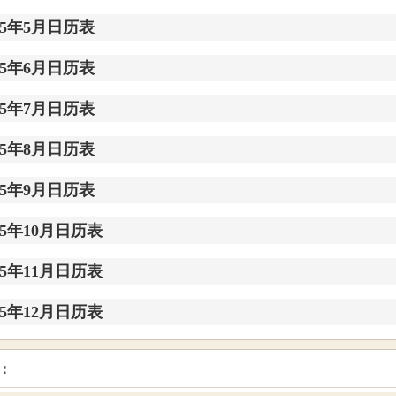
75年5月日历表
75年6月日历表
75年7月日历表
75年8月日历表
75年9月日历表
75年10月日历表
75年11月日历表
75年12月日历表
：