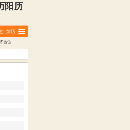
农历阳历
签
黄历
将吉位