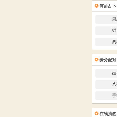
❂
算卦占卜
周
财
测
❂
缘分配对
姓
八
手
❂
在线抽签