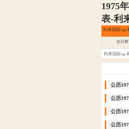
1975
表-利
利来国际ag-
吉日查
利来国际ag-
公历19
公历19
公历19
公历19