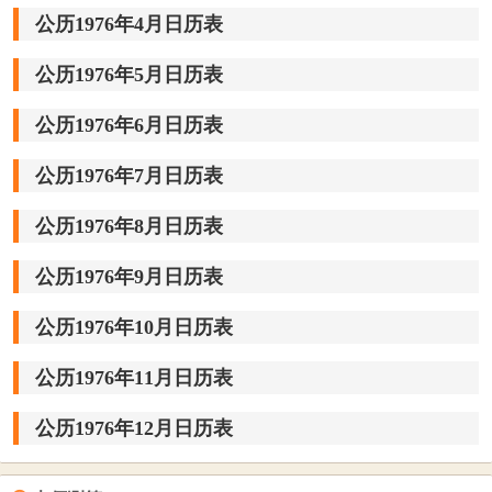
公历1976年4月日历表
公历1976年5月日历表
公历1976年6月日历表
公历1976年7月日历表
公历1976年8月日历表
公历1976年9月日历表
公历1976年10月日历表
公历1976年11月日历表
公历1976年12月日历表