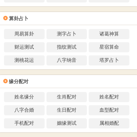
❂
算卦占卜
周易算卦
测字占卜
诸葛神算
财运测试
指纹测试
星宿算命
测桃花运
八字纳音
塔罗占卜
❂
缘分配对
姓名缘分
生肖配对
姓名配对
八字合婚
生日配对
血型配对
手机配对
姻缘测试
属相婚配