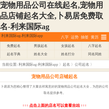
宠物用品公司在线起名,宠物用
品店铺起名大全,卜易居免费取
名-利来国际ag
利来国际ag-利来国际app
八字
运势
抽签
黄历
免费起名
男孩起名
女孩起名
八字起名
起名字典
姓名大全
姓名打分
同名同姓
当前位置:
利来国际ag-利来国际app
〉
起名
〉
公司起名
〉
宠物用品公司店铺起名
卜易居为您精心整理了大量吉祥寓意好的宠物用品公司起名大全，为您的公司
取名提供参考。
↑↑↑ 点击上面的店名可以查看吉凶 ↑↑↑