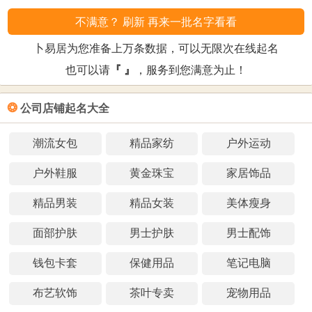
卜易居为您准备上万条数据，可以无限次在线起名
也可以请
『 』
，服务到您满意为止！
❂
公司店铺起名大全
潮流女包
精品家纺
户外运动
户外鞋服
黄金珠宝
家居饰品
精品男装
精品女装
美体瘦身
面部护肤
男士护肤
男士配饰
钱包卡套
保健用品
笔记电脑
布艺软饰
茶叶专卖
宠物用品