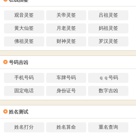
观音灵签
关帝灵签
吕祖灵签
黄大仙签
月老灵签
妈祖灵签
佛祖灵签
财神灵签
罗汉灵签
❂
号码吉凶
手机号码
车牌号码
ｑｑ号码
固定电话
身份证号
数字吉凶
❂
姓名测试
姓名打分
姓名算命
重名查询