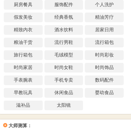
厨房餐具
服饰配件
个人洗护
假发美妆
经典香氛
精油芳疗
精致内衣
酒水饮料
居家日用
粮油干货
流行男鞋
流行箱包
旅行箱包
毛绒模型
时尚彩妆
时尚家居
时尚女鞋
时尚饰品
手表腕表
手机专卖
数码配件
早教玩具
休闲食品
婴幼食品
滋补品
太阳镜
❂
大师测算：