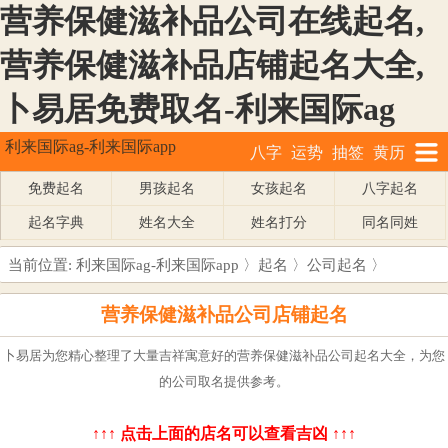
营养保健滋补品公司在线起名,
营养保健滋补品店铺起名大全,
卜易居免费取名-利来国际ag
利来国际ag-利来国际app
八字
运势
抽签
黄历
免费起名
男孩起名
女孩起名
八字起名
起名字典
姓名大全
姓名打分
同名同姓
当前位置:
利来国际ag-利来国际app
〉
起名
〉
公司起名
〉
营养保健滋补品公司店铺起名
卜易居为您精心整理了大量吉祥寓意好的营养保健滋补品公司起名大全，为您
的公司取名提供参考。
↑↑↑ 点击上面的店名可以查看吉凶 ↑↑↑