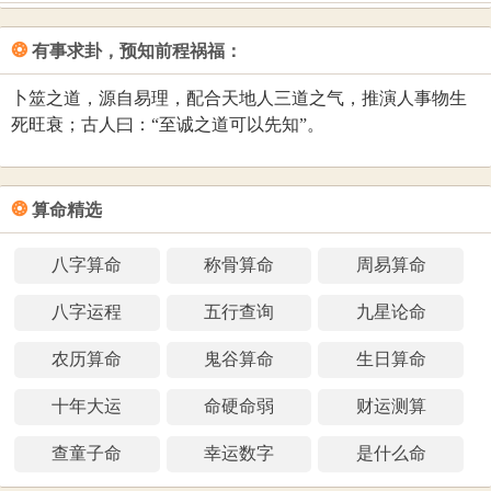
❂
有事求卦，预知前程祸福：
卜筮之道，源自易理，配合天地人三道之气，推演人事物生
死旺衰；古人曰：“至诚之道可以先知”。
❂
算命精选
八字算命
称骨算命
周易算命
八字运程
五行查询
九星论命
农历算命
鬼谷算命
生日算命
十年大运
命硬命弱
财运测算
查童子命
幸运数字
是什么命