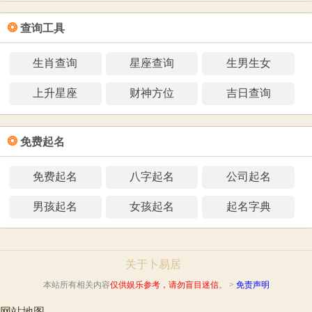
❂
查询工具
生肖查询
星座查询
生男生女
上升星座
财神方位
吉日查询
❂
免费起名
免费起名
八字起名
公司起名
男孩起名
女孩起名
起名字典
关于卜易居
本站所有相关内容
仅供娱乐参考，请勿盲目迷信
。 >
免责声明
网站地图