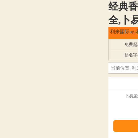
经典香
全,卜
利来国际ag-
免费起
起名字
当前位置:
利
卜易居