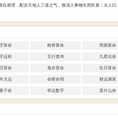
源自易理，配合天地人三道之气，推演人事物生死旺衰；古人曰
。
字算命
称骨算命
周易算命
字运程
五行查询
九星论命
历算命
鬼谷算命
生日算命
年大运
命硬命弱
财运测算
童子命
幸运数字
是什么命