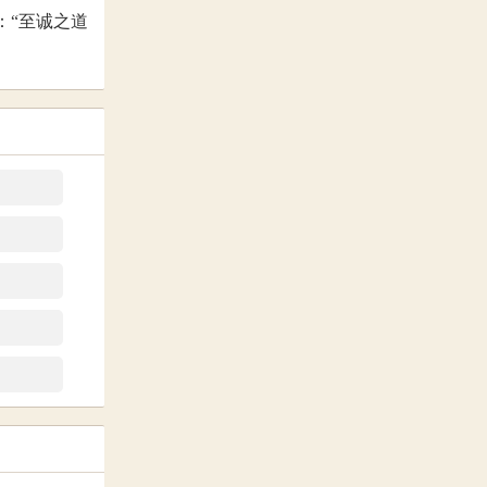
：“至诚之道