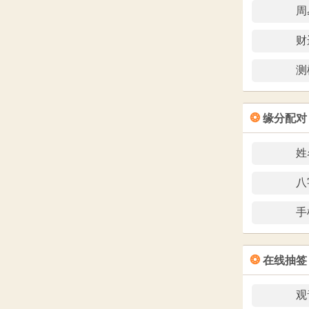
周
财
测
❂
缘分配对
姓
八
手
❂
在线抽签
观