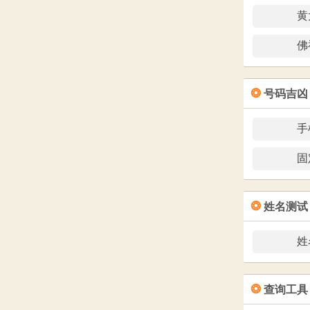
黄
佛
❂
号码吉凶
手
固
❂
姓名测试
姓
❂
查询工具