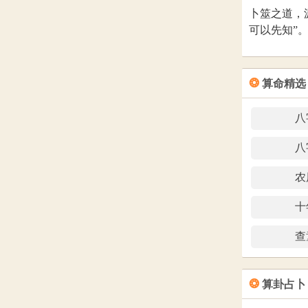
卜筮之道，
可以先知”
❂
算命精选
八
八
农
十
查
❂
算卦占卜